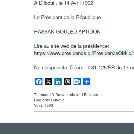
A Djibouti, le 14 Avril 1992
Le Président de la République
HASSAN GOULED APTIDON
Lire au site web de la présidence:
https://www.presidence.dj/PresidenceOld/jo
Non disponible: Décret n°81-125/PR du 17 no
Facebook
X
LinkedIn
Threads
Outlook.com
Share
Themes: ID Documents and Passports
Regions: Djibouti
Year: 1992