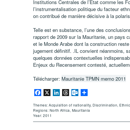
Institutions Centrales de l’Etat comme les For
l’instrumentalisation politique du facteur et
on contribué de manière décisive à la polar
Telle est en substance, l’une des conclusio
rapport de 2009 sur la Mauritanie, un pays car
et le Monde Arabe dont la construction reste e
jugement définitif. .IL convient néanmoins, san
quelques données contextuelles indispensabl
Enjeux du Recensement contesté, actuellemen
Télécharger:
Mauritanie TPMN memo 2011
Facebook
X
LinkedIn
Threads
Outlook.com
Share
Themes: Acquisition of nationality, Discrimination, Ethni
Regions: North Africa, Mauritania
Year: 2011