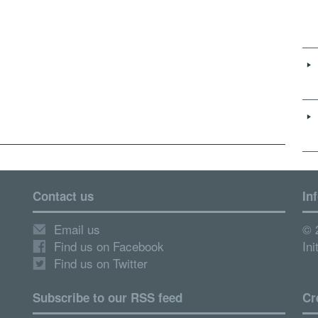
.
Contact us
In
Email us
© 
Find us on Facebook
Ini
Find us on Twitter
Subscribe to our RSS feed
Cr