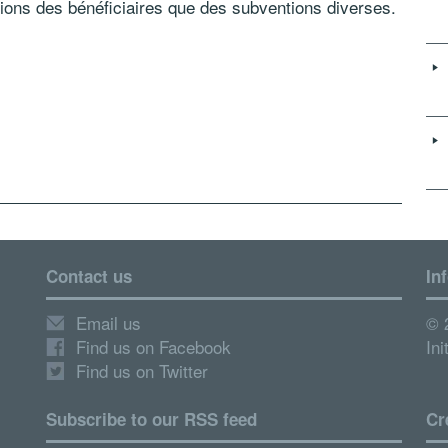
tions des bénéficiaires que des subventions diverses.
Contact us
In
Email us
© 
Find us on Facebook
Ini
Find us on Twitter
Subscribe to our RSS feed
Cr