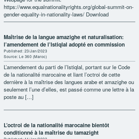
https://www.equalnationalityrights.org/global-summit-on-
gender-equality-in-nationality-laws/ Download
interventions from African states and NGOs: Address by
Mrs. Williametta E. Saydee-Tarr, Minister of Gender,
Children & Social Protection, Liberia Remarks […]
Maîtrise de la langue amazighe et naturalisation:
l’amendement de l’Istiqlal adopté en commission
Published: 23/Jan/2023
Source: Le 360 (Maroc)
L’amendement du parti de l’Istiqlal, portant sur le Code
de la nationalité marocaine et liant l’octroi de cette
dernière à la maîtrise des langues arabe et amazighe ou
seulement l’une d’elles, est passé comme une lettre à la
poste au […]
L’octroi de la nationalité marocaine bientôt
conditionné à la maîtrise du tamazight
Published: 11/Jan/2023