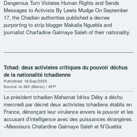
Dangerous Turn Violates Human Rights and Sends
Messages to Activists By Lewis Mudge On September
17, the Chadian authorities published a decree
purporting to strip blogger Makaila Nguebla and
journalist Charfadine Galmaye Saleh of their nationality.
The move marks a chilling escalation […]
Tchad: deux activistes critiques du pouvoir déchus
de la nationalité tchadienne
Published: 18/Sep/2025
Source: le 360 (Maroc) / AFP
Le président tchadien Mahamat Idriss Déby a déchu
mercredi par décret deux activistes tchadiens établis en
France, dénonçant leur virulence envers le pouvoir et les
accusant d’intelligence avec des puissances étrangères.
«Messieurs Chafardine Galmaye Saleh et N’Guebla
Makaïla sont déchus […]