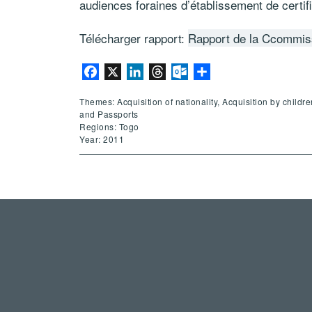
audiences foraines d’établissement de certific
Télécharger rapport:
Rapport de la Ccommis
Facebook
X
LinkedIn
Threads
Outlook.com
Share
Themes: Acquisition of nationality, Acquisition by child
and Passports
Regions: Togo
Year: 2011