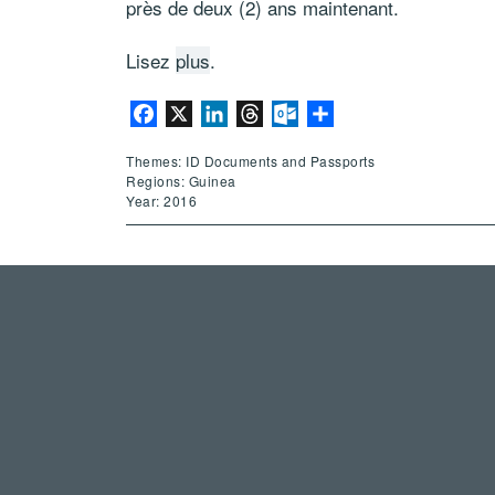
près de deux (2) ans maintenant.
Lisez
plus
.
Facebook
X
LinkedIn
Threads
Outlook.com
Share
Themes: ID Documents and Passports
Regions: Guinea
Year: 2016