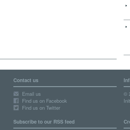
Contact us
In
Email us
© 
Find us on Facebook
Ini
Find us on Twitter
Subscribe to our RSS feed
Cr