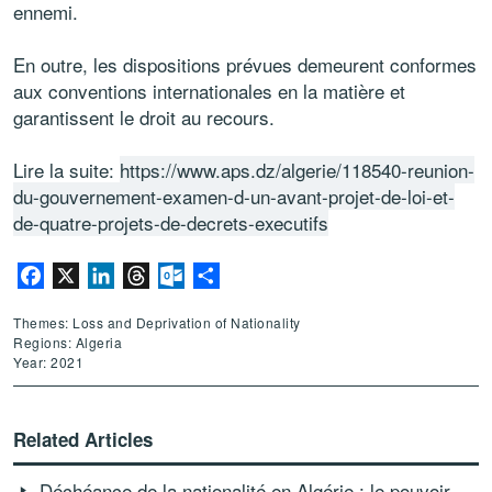
ennemi.
En outre, les dispositions prévues demeurent conformes
aux conventions internationales en la matière et
garantissent le droit au recours.
Lire la suite:
https://www.aps.dz/algerie/118540-reunion-
du-gouvernement-examen-d-un-avant-projet-de-loi-et-
de-quatre-projets-de-decrets-executifs
Facebook
X
LinkedIn
Threads
Outlook.com
Share
Themes: Loss and Deprivation of Nationality
Regions: Algeria
Year: 2021
Related Articles
Déchéance de la nationalité en Algérie : le pouvoir