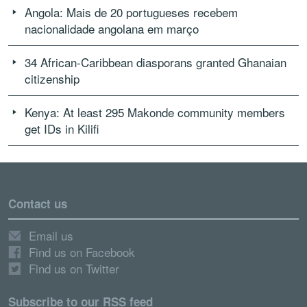
Angola: Mais de 20 portugueses recebem
nacionalidade angolana em março
34 African-Caribbean diasporans granted Ghanaian
citizenship
Kenya: At least 295 Makonde community members
get IDs in Kilifi
Contact us
Email us
Find us on Facebook
Find us on Twitter
Subscribe to our RSS feed