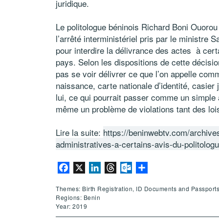
juridique.
Le politologue béninois Richard Boni Ouoro
l’arrêté interministériel pris par le ministre S
pour interdire la délivrance des actes à cert
pays. Selon les dispositions de cette décisio
pas se voir délivrer ce que l’on appelle com
naissance, carte nationale d’identité, casier j
lui, ce qui pourrait passer comme un simple 
même un problème de violations tant des lois
Lire la suite:
https://beninwebtv.com/archives
administratives-a-certains-avis-du-politologu
Facebook
X
LinkedIn
Threads
Outlook.com
Share
Themes: Birth Registration, ID Documents and Passport
Regions: Benin
Year: 2019