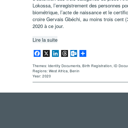
Lokossa, l’enregistrement des personnes pour 
biométrique, l’acte de naissance et le certifi
croire Gervais Gbéchi, au moins trois cent 
2020 à ce jour.
Lire la suite
Facebook
X
LinkedIn
Threads
Outlook.com
Share
Themes: Identity Documents, Birth Registration, ID Doc
Regions: West Africa, Benin
Year: 2020