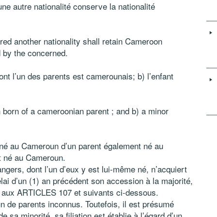
ne autre nationalité conserve la nationalité
d another nationality shall retain Cameroon
ed by the concerned.
nt l’un des parents est camerounais; b) l’enfant
born of a cameroonian parent ; and b) a minor
 né au Cameroun d’un parent également né au
t né au Cameroun.
ngers, dont l’un d’eux y est lui-même né, n’acquiert
lai d’un (1) an précédent son accession à la majorité,
es aux ARTICLES 107 et suivants ci-dessous.
n de parents inconnus. Toutefois, il est présumé
 sa minorité, sa filiation est établie à l’égard d’un