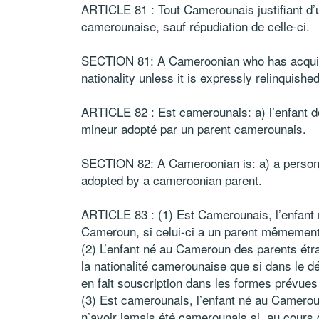
ARTICLE 81 : Tout Camerounais justifiant d’u
camerounaise, sauf répudiation de celle-ci.
SECTION 81: A Cameroonian who has acquire
nationality unless it is expressly relinquish
ARTICLE 82 : Est camerounais: a) l’enfant do
mineur adopté par un parent camerounais.
SECTION 82: A Cameroonian is: a) a person 
adopted by a cameroonian parent.
ARTICLE 83 : (1) Est Camerounais, l’enfant
Cameroun, si celui-ci a un parent mêmemen
(2) L’enfant né au Cameroun des parents étra
la nationalité camerounaise que si dans le dé
en fait souscription dans les formes prévu
(3) Est camerounais, l’enfant né au Camerou
n’avoir jamais été camerounais si, au cours de