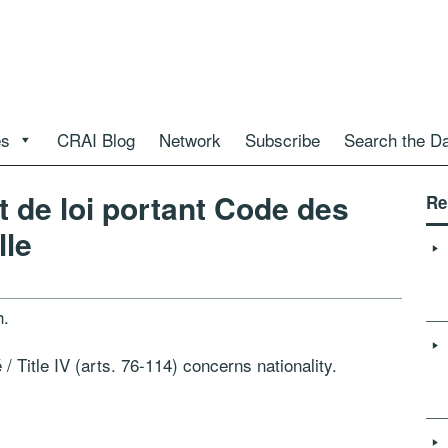
es
CRAI Blog
Network
Subscribe
Search the D
 de loi portant Code des
Re
lle
h.
 / Title IV (arts. 76-114) concerns nationality.