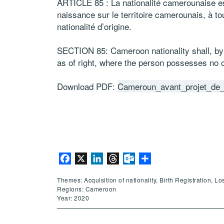
ARTICLE 85 : La nationalité camerounaise est 
naissance sur le territoire camerounais, à t
nationalité d’origine.
SECTION 85: Cameroon nationality shall, by 
as of right, where the person possesses no ot
Download PDF:
Cameroun_avant_projet_de_
Facebook
X
LinkedIn
Threads
Outlook.com
Share
Themes: Acquisition of nationality, Birth Registration, Lo
Regions: Cameroon
Year: 2020