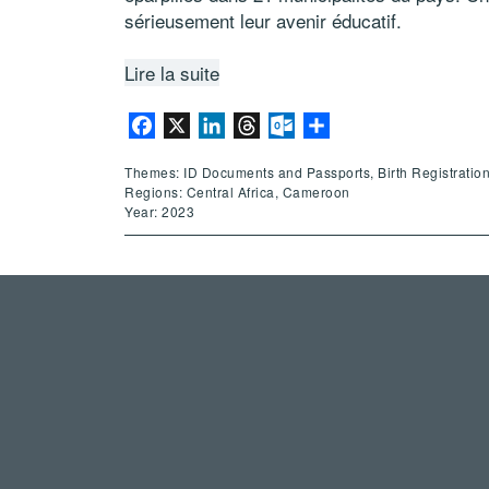
sérieusement leur avenir éducatif.
Lire la suite
Facebook
X
LinkedIn
Threads
Outlook.com
Share
Themes: ID Documents and Passports, Birth Registration
Regions: Central Africa, Cameroon
Year: 2023