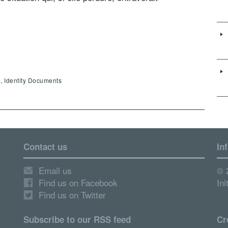
, Identity Documents
Contact us
In
Email us
© 
Find us on Facebook
Ini
Find us on Twitter
Subscribe to our RSS feed
Cr