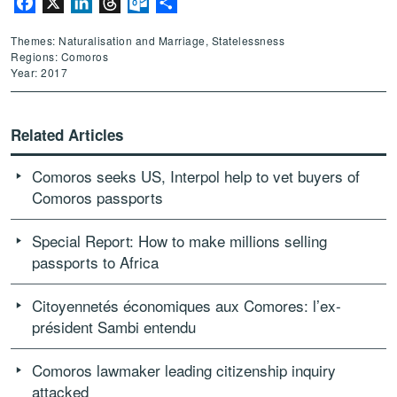
Facebook
X
LinkedIn
Threads
Outlook.com
Share
Themes: Naturalisation and Marriage, Statelessness
Regions: Comoros
Year: 2017
Related Articles
Comoros seeks US, Interpol help to vet buyers of
Comoros passports
Special Report: How to make millions selling
passports to Africa
Citoyennetés économiques aux Comores: l’ex-
président Sambi entendu
Comoros lawmaker leading citizenship inquiry
attacked