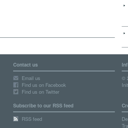
Contact us
In
Email us
© 
Find us on Facebook
Ini
Find us on Twitter
Subscribe to our RSS feed
Cr
RSS feed
De
Tr