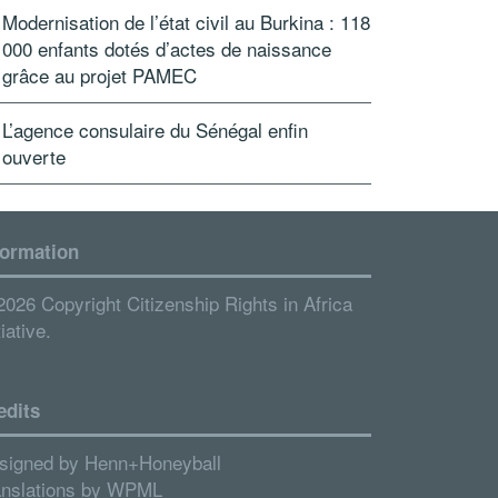
Modernisation de l’état civil au Burkina : 118
000 enfants dotés d’actes de naissance
grâce au projet PAMEC
L’agence consulaire du Sénégal enfin
ouverte
formation
2026 Copyright Citizenship Rights in Africa
tiative.
edits
signed by
Henn+Honeyball
anslations by
WPML