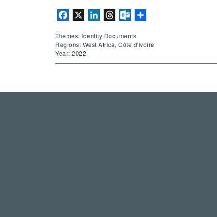
Facebook
X
LinkedIn
Threads
Outlook.com
Share
Themes: Identity Documents
Regions: West Africa, Côte d'Ivoire
Year: 2022