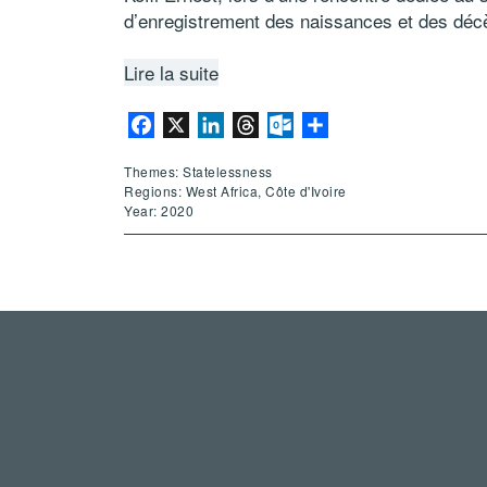
d’enregistrement des naissances et des décè
Lire la suite
Facebook
X
LinkedIn
Threads
Outlook.com
Share
Themes: Statelessness
Regions: West Africa, Côte d'Ivoire
Year: 2020