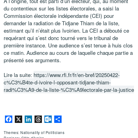
À l’origine, tout est parti d’un électeur, qui, au moment
du contentieux sur les listes électorales, a saisi la
Commission électorale indépendante (CEI) pour
demander la radiation de Tidjane Thiam de la liste,
estimant qu’il n’était plus Ivoirien. La CEI a débouté ce
requérant qui s’est donc tourné vers le tribunal de
première instance. Une audience s’est tenue à huis clos
ce matin. Audience au cours de laquelle chaque partie a
présenté ses arguments.
Lire la suite:
https://www.rfi.fr/fr/en-bref/20250422-
c%C3%B4te-d-ivoire-l-opposant-tidjane-thiam-
radi%C3%A9-de-la-liste-%C3%A9lectorale-par-la-justice
Facebook
X
LinkedIn
Threads
Outlook.com
Share
Themes: Nationality of Politicians
Regions: Côte d'Ivoire