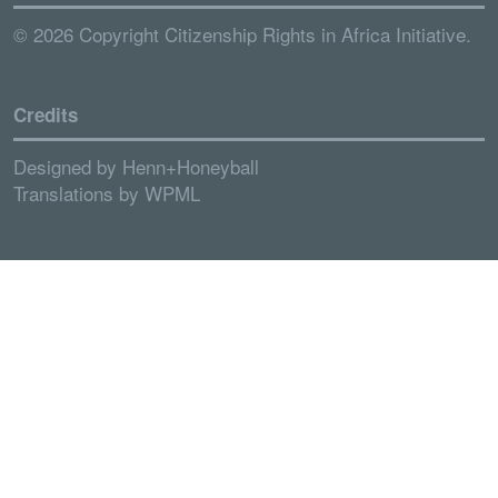
© 2026 Copyright Citizenship Rights in Africa Initiative.
Credits
Designed by
Henn+Honeyball
Translations by
WPML