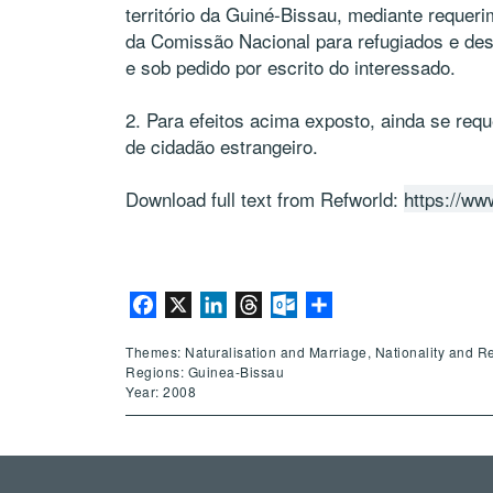
território da Guiné-Bissau, mediante requer
da Comissão Nacional para refugiados e des
e sob pedido por escrito do interessado.
2. Para efeitos acima exposto, ainda se req
de cidadão estrangeiro.
Download full text from Refworld:
https://ww
Facebook
X
LinkedIn
Threads
Outlook.com
Share
Themes: Naturalisation and Marriage, Nationality and R
Regions: Guinea-Bissau
Year: 2008