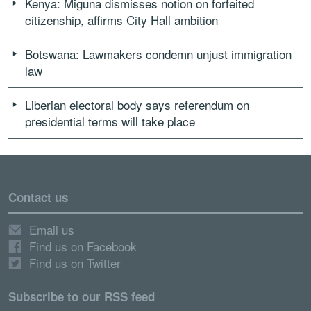
Kenya: Miguna dismisses notion on forfeited
citizenship, affirms City Hall ambition
Botswana: Lawmakers condemn unjust immigration
law
Liberian electoral body says referendum on
presidential terms will take place
Contact us
Email us
Find us on Facebook
Find us on Twitter
Subscribe to our RSS feed