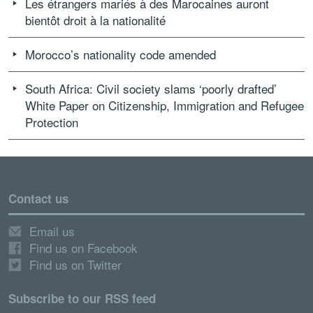
Les étrangers mariés à des Marocaines auront
bientôt droit à la nationalité
Morocco’s nationality code amended
South Africa: Civil society slams ‘poorly drafted’
White Paper on Citizenship, Immigration and Refugee
Protection
Contact us
Email us
Find us on Facebook
Find us on Twitter
Subscribe to our RSS feed