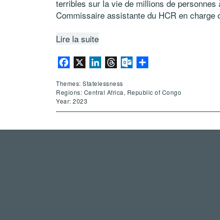
terribles sur la vie de millions de personnes 
Commissaire assistante du HCR en charge de
Lire la suite
Facebook
X
LinkedIn
Threads
Outlook.com
Share
Themes: Statelessness
Regions: Central Africa, Republic of Congo
Year: 2023