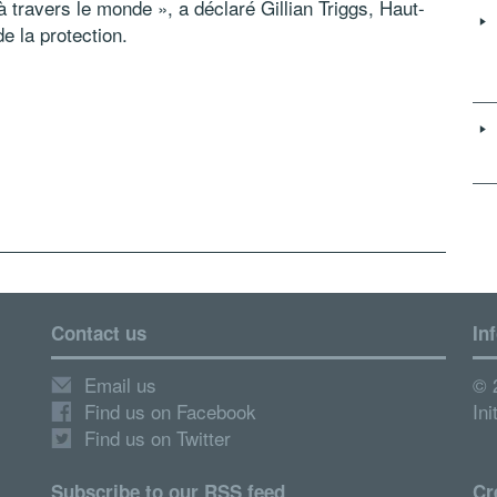
à travers le monde », a déclaré Gillian Triggs, Haut-
 la protection.
Contact us
In
Email us
© 
Find us on Facebook
Ini
Find us on Twitter
Subscribe to our RSS feed
Cr