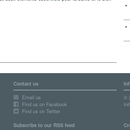
Contact us
In
Email us
© 
Find us on Facebook
Ini
Find us on Twitter
Subscribe to our RSS feed
Cr