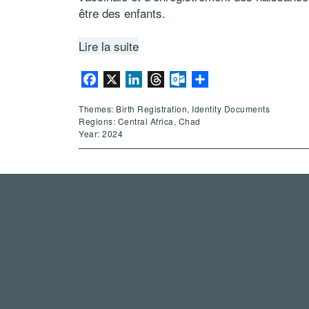
être des enfants.
Lire la suite
Facebook
X
LinkedIn
Threads
Outlook.com
Share
Themes: Birth Registration, Identity Documents
Regions: Central Africa, Chad
Year: 2024