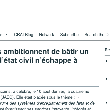
es
CRAI Blog
Network
Subscribe
Search the D
 ambitionnent de bâtir un
Re
’état civil n’échappe à
ricains, a célébré, le 10 août dernier, la quatrième
l (JAEC). Elle était placée sous le thème :
»
ruire des systèmes d’enregistrement des faits et de
e qui fournissent des services innovants, intégrés et