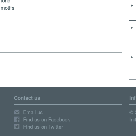
 fond
 motifs
Contact us
In
Email us
© 
Find us on Facebook
Ini
Find us on Twitter