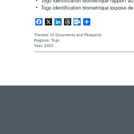
Togo identification biometrique rapport au
Togo identification biometrique expose de
Facebook
X
LinkedIn
Threads
Outlook.com
Share
Themes: ID Documents and Passports
Regions: Togo
Year: 2020