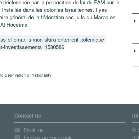
e déclenchée par la proposition de loi du PAM sur la
installés dans les colonies israéliennes. Ilyas
ire général de la fédération des juifs du Maroc en
-Al Hoceïma.
lyas-el-omari-simon-skira-enterrent-polemique-
ent-investissements_1580586
d Deprivation of Nationality
Contact us
In
Email us
© 
Find us on Facebook
Ini