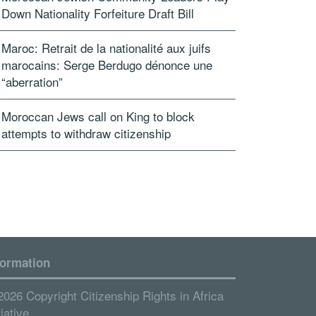
Down Nationality Forfeiture Draft Bill
Maroc: Retrait de la nationalité aux juifs
marocains: Serge Berdugo dénonce une
“aberration”
Moroccan Jews call on King to block
attempts to withdraw citizenship
formation
2026 Copyright Citizenship Rights in Africa
tiative.