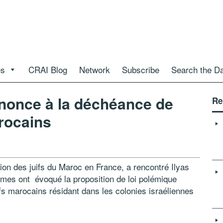
es
CRAI Blog
Network
Subscribe
Search the D
enonce à la déchéance de
Re
arocains
tion des juifs du Maroc en France, a rencontré Ilyas
mmes ont évoqué la proposition de loi polémique
ifs marocains résidant dans les colonies israéliennes