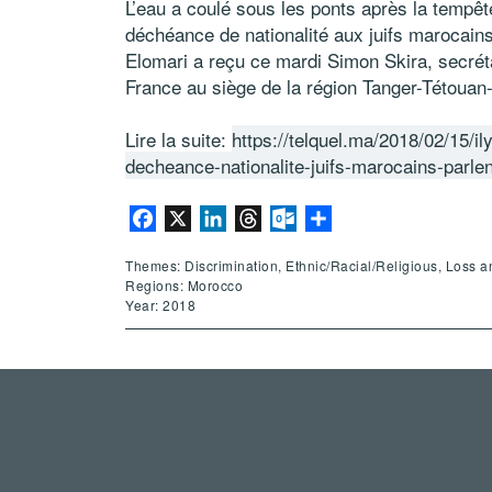
L’eau a coulé sous les ponts après la tempêt
déchéance de nationalité aux juifs marocains 
Elomari a reçu ce mardi Simon Skira, secréta
France au siège de la région Tanger-Tétouan
Lire la suite:
https://telquel.ma/2018/02/15/i
decheance-nationalite-juifs-marocains-parl
Facebook
X
LinkedIn
Threads
Outlook.com
Share
Themes: Discrimination, Ethnic/Racial/Religious, Loss an
Regions: Morocco
Year: 2018