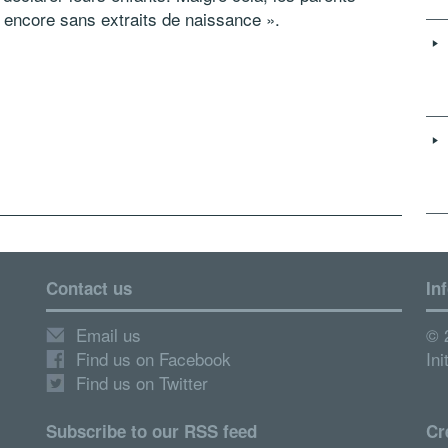
t encore sans extraits de naissance ».
Contact us
In
Email us
© 
Find us on Facebook
Ini
Find us on Twitter
Subscribe to our RSS feed
Cr