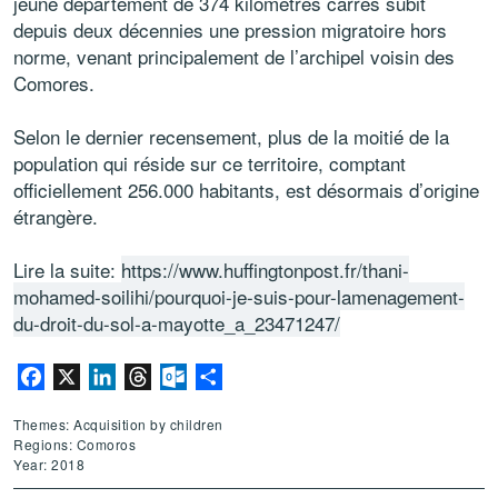
jeune département de 374 kilomètres carrés subit
depuis deux décennies une pression migratoire hors
norme, venant principalement de l’archipel voisin des
Comores.
Selon le dernier recensement, plus de la moitié de la
population qui réside sur ce territoire, comptant
officiellement 256.000 habitants, est désormais d’origine
étrangère.
Lire la suite:
https://www.huffingtonpost.fr/thani-
mohamed-soilihi/pourquoi-je-suis-pour-lamenagement-
du-droit-du-sol-a-mayotte_a_23471247/
Facebook
X
LinkedIn
Threads
Outlook.com
Share
Themes: Acquisition by children
Regions: Comoros
Year: 2018