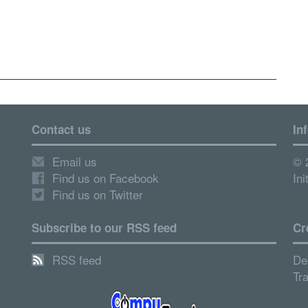
Contact us
In
Email us
© 
Find us on Facebook
Ini
Find us on Twitter
Subscribe to our RSS feed
Cr
RSS feed
De
Tr