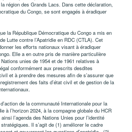
ns la région des Grands Lacs. Dans cette déclaration,
cratique du Congo, se sont engagés à éradiquer
 que la République Démocratique du Congo a mis en
l de Lutte contre l’Apatridie en RDC (CTLA). Cet
onner les efforts nationaux visant à éradiquer
ngo. Elle a en outre pris de manière particulière
Nations unies de 1954 et de 1961 relatives à
 légal conformément aux prescrits desdites
ivil et à prendre des mesures afin de s’assurer que
egistrement des faits d’état civil et de gestion de la
nternationaux.
n d’action de la communauté Internationale pour la
idie à l’horizon 2024, à la compagne globale du HCR
4 ainsi l’agenda des Nations Unies pour l’identité
s stratégiques. Il s’agit de (1) améliorer le cadre
gissent et gouvernent les questions d’apatridie , (2)