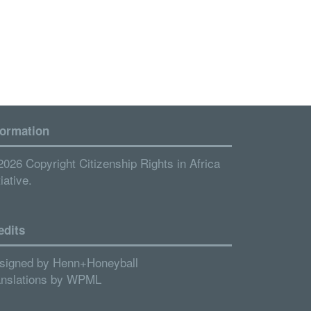
formation
2026 Copyright Citizenship Rights in Africa
tiative.
edits
signed by
Henn+Honeyball
anslations by
WPML