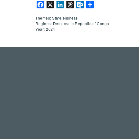
Facebook
X
LinkedIn
Threads
Outlook.com
Share
Themes: Statelessness
Regions: Democratic Republic of Congo
Year: 2021