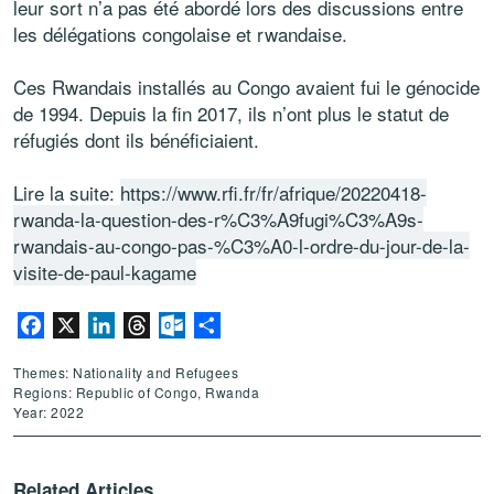
leur sort n’a pas été abordé lors des discussions entre
les délégations congolaise et rwandaise.
Ces Rwandais installés au Congo avaient fui le génocide
de 1994. Depuis la fin 2017, ils n’ont plus le statut de
réfugiés dont ils bénéficiaient.
Lire la suite:
https://www.rfi.fr/fr/afrique/20220418-
rwanda-la-question-des-r%C3%A9fugi%C3%A9s-
rwandais-au-congo-pas-%C3%A0-l-ordre-du-jour-de-la-
visite-de-paul-kagame
Facebook
X
LinkedIn
Threads
Outlook.com
Share
Themes: Nationality and Refugees
Regions: Republic of Congo, Rwanda
Year: 2022
Related Articles