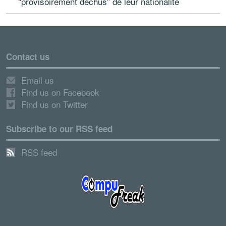
“provisoirement déchus” de leur nationalité
Contact us
Email us
Find us on Facebook
Find us on Twitter
Subscribe to our RSS feed
RSS feed