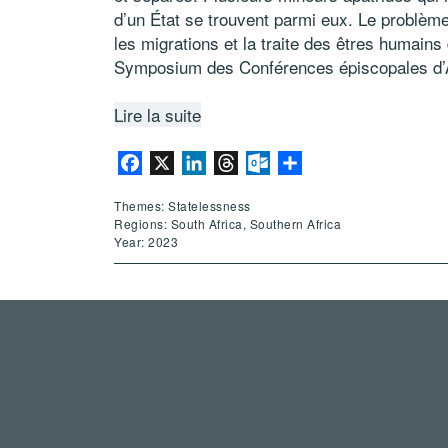
d’un État se trouvent parmi eux. Le problèm
les migrations et la traite des êtres humai
Symposium des Conférences épiscopales d’
Lire la suite
Facebook
X
LinkedIn
Threads
Outlook.com
Share
Themes: Statelessness
Regions: South Africa, Southern Africa
Year: 2023