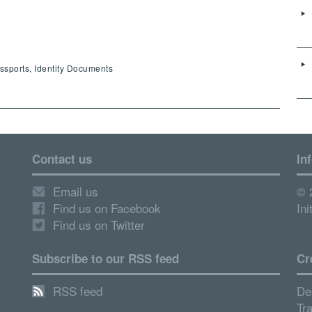
ssports, Identity Documents
Contact us
In
Email us
© 
Find us on Facebook
Ini
Find us on Twitter
Subscribe to our RSS feed
Cr
RSS feed
De
Tr