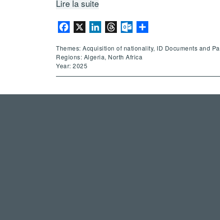
Lire la suite
Facebook
X
LinkedIn
Threads
Outlook.com
Share
Themes: Acquisition of nationality, ID Documents and Pa
Regions: Algeria, North Africa
Year: 2025