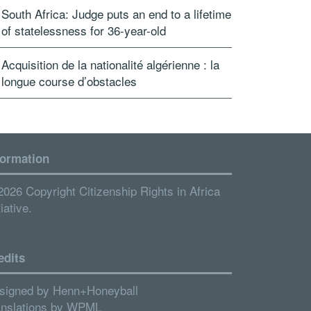
South Africa: Judge puts an end to a lifetime
of statelessness for 36-year-old
Acquisition de la nationalité algérienne : la
longue course d’obstacles
formation
2026 Copyright Citizenship Rights in Africa
tiative.
edits
signed by
Henn+Honeyball
anslations by
WPML