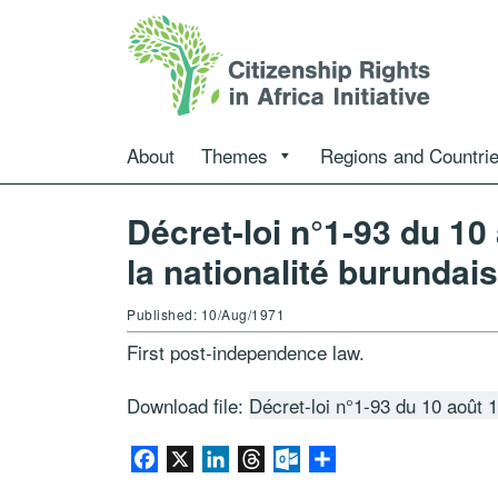
About
Themes
Regions and Countri
Décret-loi n°1-93 du 10
la nationalité burundai
Published: 10/Aug/1971
First post-independence law.
Download file:
Décret-loi n°1-93 du 10 août 1
Facebook
X
LinkedIn
Threads
Outlook.com
Share