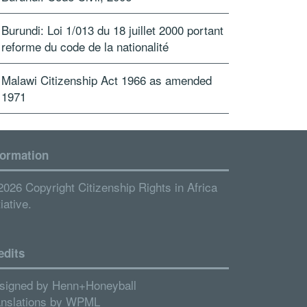
Burundi: Loi 1/013 du 18 juillet 2000 portant
reforme du code de la nationalité
Malawi Citizenship Act 1966 as amended
1971
formation
2026 Copyright Citizenship Rights in Africa
tiative.
edits
signed by
Henn+Honeyball
anslations by
WPML