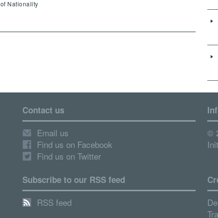
of Nationality
Contact us
In
Email us
© 
Find us on Facebook
Ini
Find us on Twitter
Subscribe to our RSS feed
Cr
RSS feed
De
Tr