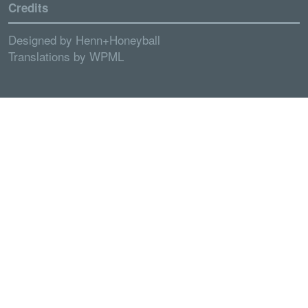
Credits
Designed by
Henn+Honeyball
Translations by
WPML