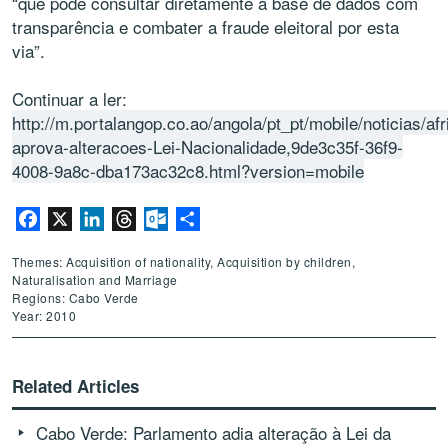
“que pode consultar diretamente a base de dados com
transparência e combater a fraude eleitoral por esta
via”.
Continuar a ler:
http://m.portalangop.co.ao/angola/pt_pt/mobile/noticias/af
aprova-alteracoes-Lei-Nacionalidade,9de3c35f-36f9-
4008-9a8c-dba173ac32c8.html?version=mobile
Facebook
X
LinkedIn
Threads
Outlook.com
Share
Themes: Acquisition of nationality, Acquisition by children,
Naturalisation and Marriage
Regions: Cabo Verde
Year: 2010
Related Articles
Cabo Verde: Parlamento adia alteração à Lei da