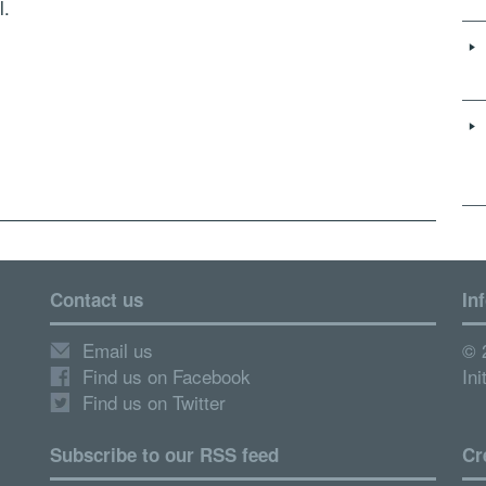
l.
Contact us
In
Email us
© 
Find us on Facebook
Ini
Find us on Twitter
Subscribe to our RSS feed
Cr