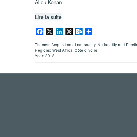
Allou Konan.
Lire la suite
Facebook
X
LinkedIn
Threads
Outlook.com
Share
Themes: Acquisition of nationality, Nationality and Electi
Regions: West Africa, Côte d'Ivoire
Year: 2018