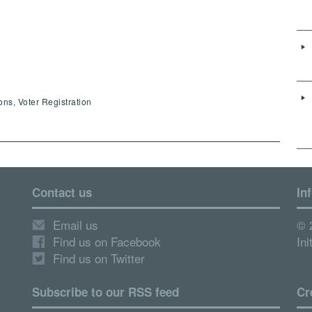
ons, Voter Registration
Contact us
In
Email us
© 
Find us on Facebook
Ini
Find us on Twitter
Subscribe to our RSS feed
Cr