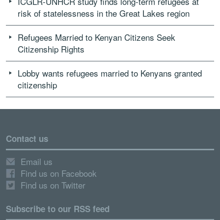
ICGLR-UNHCR study finds long-term refugees at
risk of statelessness in the Great Lakes region
Refugees Married to Kenyan Citizens Seek
Citizenship Rights
Lobby wants refugees married to Kenyans granted
citizenship
Contact us
Email us
Find us on Facebook
Find us on Twitter
Subscribe to our RSS feed