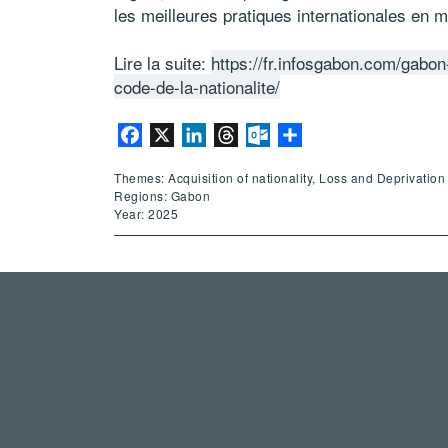
les meilleures pratiques internationales en ma
Lire la suite:
https://fr.infosgabon.com/gabo
code-de-la-nationalite/
Facebook
X
LinkedIn
Threads
Outlook.com
Share
Themes: Acquisition of nationality, Loss and Deprivation 
Regions: Gabon
Year: 2025