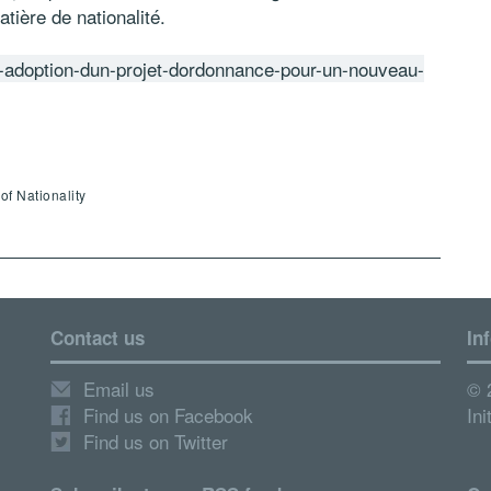
tière de nationalité.
n-adoption-dun-projet-dordonnance-pour-un-nouveau-
of Nationality
Contact us
In
Email us
© 
Find us on Facebook
Ini
Find us on Twitter