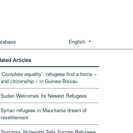
atabase
English
lated Articles
‘Complete equality’: refugees find a home –
and citizenship – in Guinea-Bissau
Sudan Welcomes Its Newest Refugees
Syrian refugees in Mauritania dream of
resettlement
Tanzania: Nchemba Tells Former Refugees