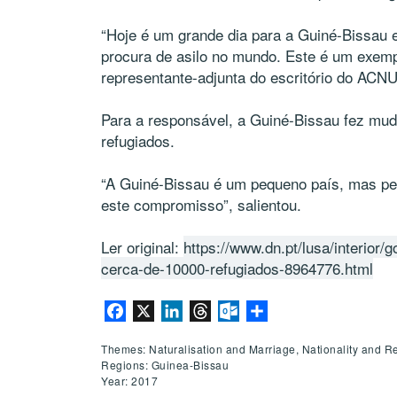
“Hoje é um grande dia para a Guiné-Bissau e
procura de asilo no mundo. Este é um exemp
representante-adjunta do escritório do ACNU
Para a responsável, a Guiné-Bissau fez mud
refugiados.
“A Guiné-Bissau é um pequeno país, mas pen
este compromisso”, salientou.
Ler original:
https://www.dn.pt/lusa/interior/
cerca-de-10000-refugiados-8964776.html
Facebook
X
LinkedIn
Threads
Outlook.com
Share
Themes: Naturalisation and Marriage, Nationality and R
Regions: Guinea-Bissau
Year: 2017