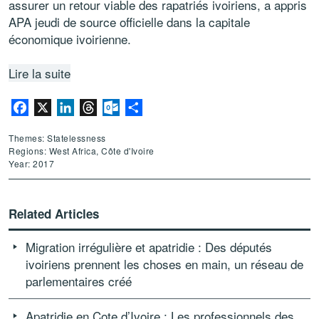
assurer un retour viable des rapatriés ivoiriens, a appris
APA jeudi de source officielle dans la capitale
économique ivoirienne.
Lire la suite
Facebook
X
LinkedIn
Threads
Outlook.com
Share
Themes: Statelessness
Regions: West Africa, Côte d'Ivoire
Year: 2017
Related Articles
Migration irrégulière et apatridie : Des députés
ivoiriens prennent les choses en main, un réseau de
parlementaires créé
Apatridie en Cote d’Ivoire : Les professionnels des