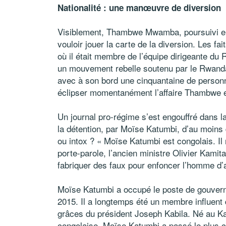
Nationalité : une manœuvre de diversion
Visiblement, Thambwe Mwamba, poursuivi en
vouloir jouer la carte de la diversion. Les fa
où il était membre de l’équipe dirigeante d
un mouvement rebelle soutenu par le Rwanda
avec à son bord une cinquantaine de person
éclipser momentanément l’affaire Thambwe et
Un journal pro-régime s’est engouffré dans l
la détention, par Moïse Katumbi, d’au moins d
ou intox ? « Moïse Katumbi est congolais. Il 
porte-parole, l’ancien ministre Olivier Kamit
fabriquer des faux pour enfoncer l’homme d’a
Moïse Katumbi a occupé le poste de gouvern
2015. Il a longtemps été un membre influent 
grâces du président Joseph Kabila. Né au Ka
congolaise, Moïse Katumbi a passé le plus c