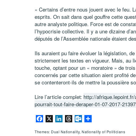
« Certains d’entre nous jouent avec le feu. L
esprits. On sait dans quel gouffre cette quest
autre analyste politique. Force est de consta
l’hypocrisie collective. Il y a une dizaine d’
députés de l’Assemblée nationale étaient des
Ils auraient pu faire évoluer la législation, d
strictement les textes en vigueur. Mais, au li
touche, optant pour un « moratoire » de troi
concernés par cette situation aient profité de
se contenteront-ils de mettre la poussière so
Lire l’article complet:
http://afrique.lepoint.f
pourrait-tout-faire-deraper-01-07-2017-213
Facebook
X
LinkedIn
Threads
Outlook.com
Share
Themes: Dual Nationality, Nationality of Politicians