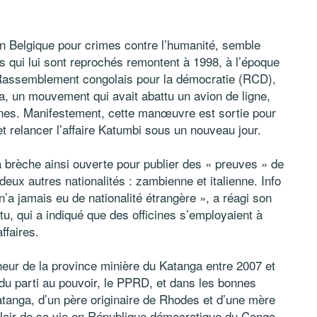
 Belgique pour crimes contre l’humanité, semble
its qui lui sont reprochés remontent à 1998, à l’époque
u Rassemblement congolais pour la démocratie (RCD),
, un mouvement qui avait abattu un avion de ligne,
nes. Manifestement, cette manœuvre est sortie pour
 relancer l’affaire Katumbi sous un nouveau jour.
a brèche ainsi ouverte pour publier des « preuves » de
eux autres nationalités : zambienne et italienne. Info
n’a jamais eu de nationalité étrangère », a réagi son
atu, qui a indiqué que des officines s’employaient à
ffaires.
eur de la province minière du Katanga entre 2007 et
du parti au pouvoir, le PPRD, et dans les bonnes
tanga, d’un père originaire de Rhodes et d’une mère
lair de sa vie en République démocratique du Congo.