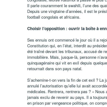
Il parle couramment le swahili, l’une des qua
Depuis une vingtaine d’années, il est le pré
football congolais et africains.
Choisir l’opposition : ouvrir la boîte à en
Ses ennuis ont commencé le jour où il a rejoi
Constitution qui, en l’état, interdit au présid
été traîné devant les tribunaux, accusé de 
immobilière. Mais, jusque-là, personne n’avai
quinquagénaire qui vit en exil depuis quelque
retournait dans son pays natal.
S’achemine-t-on vers la fin de cet exil ? La
annulé l’autorisation qu’elle lui avait accord
médicales. Rentrera, rentrera pas ? « Nous a
jamais exclu de revenir au pays. Il a toujours 
en prison par vengeance politique, on comp