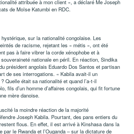
tionalité attribuée à mon client », a déclaré Me Joseph
vocats de Moïse Katumbi en RDC.
 hystérique, sur la nationalité congolaise. Les
ntés de racisme, rejetant les « métis », ont été
nt pas à faire vibrer la corde xénophobe et à
a souveraineté nationale en péril. En réaction, Sindika
du président angolais Eduardo Dos Santos et partisan
t de ses interrogations. « Kabila avait-il un
? Quelle était sa nationalité et quand l’a-t-il
 fils d’un homme d’affaires congolais, qui fit fortune
’une mère danoise.
scité la moindre réaction de la majorité
défendre Joseph Kabila. Pourtant, des pans entiers du
estent flous. En effet, il est arrivé à Kinshasa dans la
nue par le Rwanda et l’Ouganda – sur la dictature de