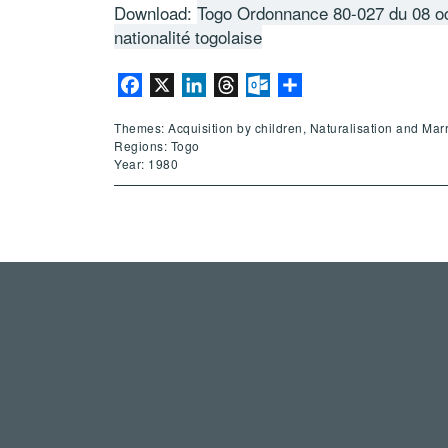
Download:
Togo Ordonnance 80-027 du 08 oct
nationalité togolaise
Facebook
X
LinkedIn
Threads
Outlook.com
Share
Themes: Acquisition by children, Naturalisation and Mar
Regions: Togo
Year: 1980