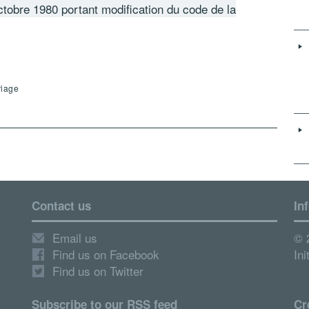
obre 1980 portant modification du code de la
riage
Contact us
In
Email us
© 
Find us on Facebook
Ini
Find us on Twitter
Subscribe to our RSS feed
Cr