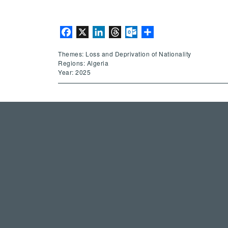
Facebook
X
LinkedIn
Threads
Outlook.com
Share
Themes: Loss and Deprivation of Nationality
Regions: Algeria
Year: 2025