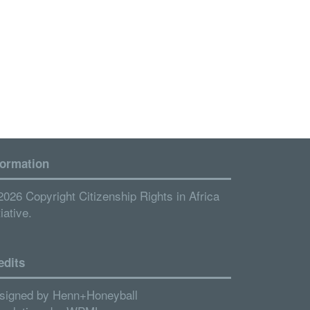
formation
2026 Copyright Citizenship Rights in Africa
tiative.
edits
signed by
Henn+Honeyball