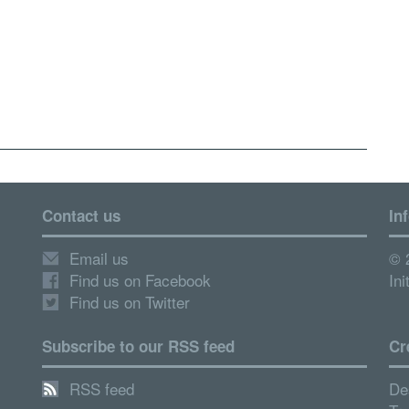
Contact us
In
Email us
© 
Find us on Facebook
Ini
Find us on Twitter
Subscribe to our RSS feed
Cr
RSS feed
De