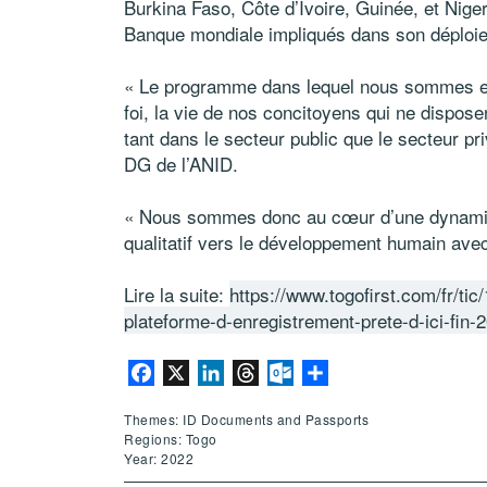
Burkina Faso, Côte d’Ivoire, Guinée, et Niger
Banque mondiale impliqués dans son déploi
« Le programme dans lequel nous sommes enga
foi, la vie de nos concitoyens qui ne dispose
tant dans le secteur public que le secteur pr
DG de l’ANID.
« Nous sommes donc au cœur d’une dynamiqu
qualitatif vers le développement humain avec 
Lire la suite:
https://www.togofirst.com/fr/tic
plateforme-d-enregistrement-prete-d-ici-fin-
Facebook
X
LinkedIn
Threads
Outlook.com
Share
Themes: ID Documents and Passports
Regions: Togo
Year: 2022