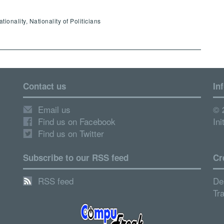
onality, Nationality of Politicians
Contact us
In
Email us
© 
Find us on Facebook
Ini
Find us on Twitter
Subscribe to our RSS feed
Cr
RSS feed
De
Tr