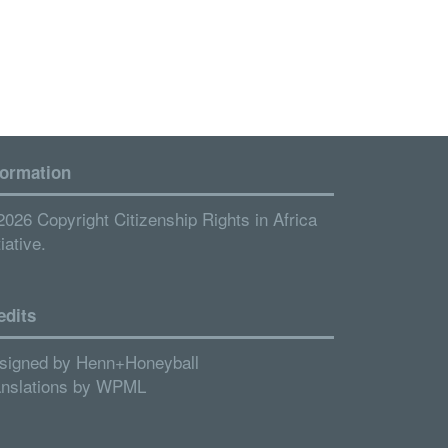
formation
2026 Copyright Citizenship Rights in Africa
tiative.
edits
signed by
Henn+Honeyball
anslations by
WPML