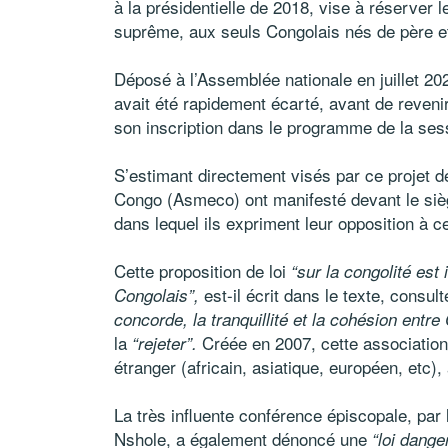
à la présidentielle de 2018, vise à réserver l
suprême, aux seuls Congolais nés de père e
Déposé à l’Assemblée nationale en juillet 20
avait été rapidement écarté, avant de reveni
son inscription dans le programme de la ses
S’estimant directement visés par ce projet d
Congo (Asmeco) ont manifesté devant le si
dans lequel ils expriment leur opposition à c
Cette proposition de loi
“sur la congolité est
est-il écrit dans le texte, consul
Congolais”,
concorde, la tranquillité et la cohésion entre
la
Créée en 2007, cette association
“rejeter”.
étranger (africain, asiatique, européen, etc)
La très influente conférence épiscopale, par 
Nshole, a également dénoncé une
“loi dange