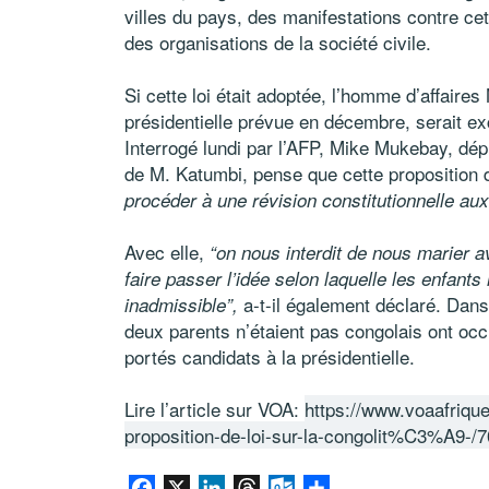
villes du pays, des manifestations contre cett
des organisations de la société civile.
Si cette loi était adoptée, l’homme d’affaire
présidentielle prévue en décembre, serait exc
Interrogé lundi par l’AFP, Mike Mukebay, dé
de M. Katumbi, pense que cette proposition d
procéder à une révision constitutionnelle aux
Avec elle,
“on nous interdit de nous marier av
faire passer l’idée selon laquelle les enfan
a-t-il également déclaré. Dans
inadmissible”,
deux parents n’étaient pas congolais ont occ
portés candidats à la présidentielle.
Lire l’article sur VOA:
https://www.voaafriq
proposition-de-loi-sur-la-congolit%C3%A9-/
Facebook
X
LinkedIn
Threads
Outlook.com
Share