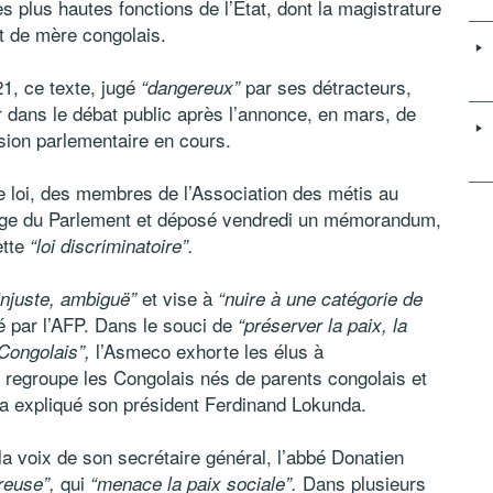
es plus hautes fonctions de l’État, dont la magistrature
t de mère congolais.
21, ce texte, jugé
par ses détracteurs,
“dangereux”
r dans le débat public après l’annonce, en mars, de
sion parlementaire en cours.
e loi, des membres de l’Association des métis au
ège du Parlement et déposé vendredi un mémorandum,
ette
“loi discriminatoire”.
et vise à
 injuste, ambiguë”
“nuire à une catégorie de
té par l’AFP. Dans le souci de
“préserver la paix, la
l’Asmeco exhorte les élus à
 Congolais”,
 regroupe les Congolais nés de parents congolais et
, a expliqué son président Ferdinand Lokunda.
la voix de son secrétaire général, l’abbé Donatien
qui
Dans plusieurs
reuse”,
“menace la paix sociale”.