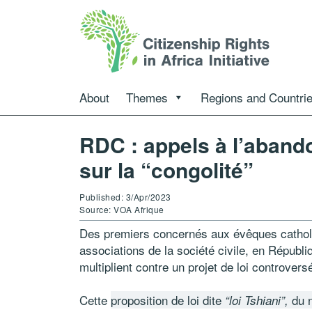
About
Themes
Regions and Countri
RDC : appels à l’abando
sur la “congolité”
Published: 3/Apr/2023
Source: VOA Afrique
Des premiers concernés aux évêques catholiq
associations de la société civile, en Républ
multiplient contre un projet de loi controversé
Cette
proposition de loi dite
du n
“loi Tshiani”,