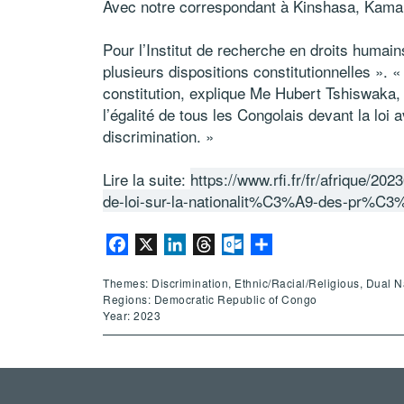
Avec notre correspondant à Kinshasa, K
Pour l’Institut de recherche en droits humains
plusieurs dispositions constitutionnelles ». «
constitution, explique Me Hubert Tshiswaka, d
l’égalité de tous les Congolais devant la loi 
discrimination. »
Lire la suite:
https://www.rfi.fr/fr/afrique/2
de-loi-sur-la-nationalit%C3%A9-des-pr%C3
Facebook
X
LinkedIn
Threads
Outlook.com
Share
Themes: Discrimination, Ethnic/Racial/Religious, Dual Nati
Regions: Democratic Republic of Congo
Year: 2023