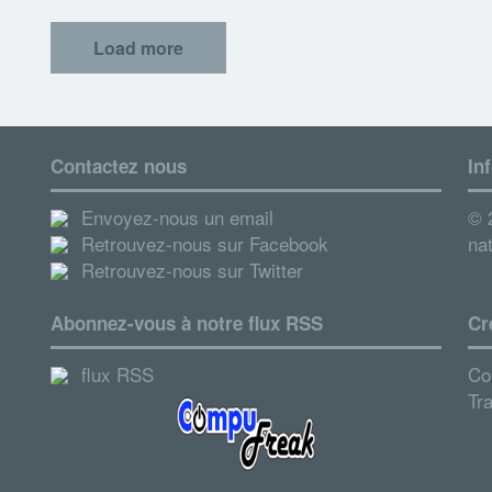
Load more
Contactez nous
In
Envoyez-nous un email
© 2
Retrouvez-nous sur Facebook
nat
Retrouvez-nous sur Twitter
Abonnez-vous à notre flux RSS
Cr
flux RSS
Co
Tr