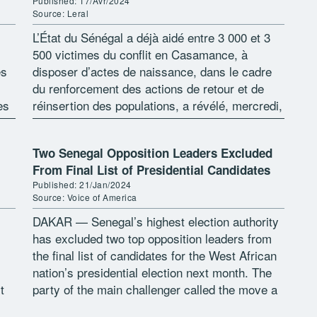
Published: 17/Avr/2024
Source: Leral
L’État du Sénégal a déjà aidé entre 3 000 et 3
500 victimes du conflit en Casamance, à
es
disposer d’actes de naissance, dans le cadre
du renforcement des actions de retour et de
es
réinsertion des populations, a révélé, mercredi,
le […]
Two Senegal Opposition Leaders Excluded
From Final List of Presidential Candidates
Published: 21/Jan/2024
Source: Voice of America
DAKAR — Senegal’s highest election authority
has excluded two top opposition leaders from
the final list of candidates for the West African
nation’s presidential election next month. The
t
party of the main challenger called the move a
« dangerous precedent » on Sunday. […]