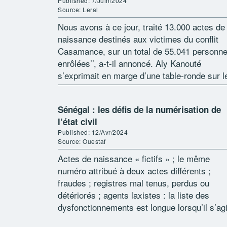
Published: 7/Juin/2024
Source: Leral
Nous avons à ce jour, traité 13.000 actes de
naissance destinés aux victimes du conflit
Casamance, sur un total de 55.041 personn
enrôlées’’, a-t-il annoncé. Aly Kanouté
s’exprimait en marge d’une table-ronde sur l
projets et programmes de l’Agence des […]
Sénégal : les défis de la numérisation de
l’état civil
Published: 12/Avr/2024
Source: Ouestaf
Actes de naissance « fictifs » ; le même
numéro attribué à deux actes différents ;
fraudes ; registres mal tenus, perdus ou
détériorés ; agents laxistes : la liste des
dysfonctionnements est longue lorsqu’il s’agi
de l’état civil sénégalais. Ajoutez-y les