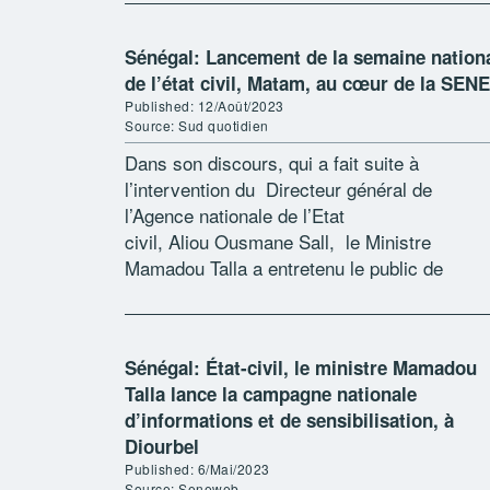
lourdeurs et lenteurs administratives, […]
Sénégal: Lancement de la semaine nation
de l’état civil, Matam, au cœur de la SEN
Published: 12/Août/2023
Source: Sud quotidien
Dans son discours, qui a fait suite à
l’intervention du Directeur général de
l’Agence nationale de l’Etat
civil, Aliou Ousmane Sall, le Ministre
Mamadou Talla a entretenu le public de
l’importance de la SENEC qui est adossée à
la Journée africaine de l’état civil célébrée l
août de chaque […]
Sénégal: État-civil, le ministre Mamadou
Talla lance la campagne nationale
d’informations et de sensibilisation, à
Diourbel
Published: 6/Mai/2023
Source: Seneweb