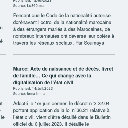
Published: 1/Déc/2023
Source: Le360.ma
Pensant que le Code de la nationalité autorise
dorénavant l’octroi de la nationalité marocaine
du
à des étrangers mariés à des Marocaines, de
e
nombreux internautes ont déversé leur colère à
né
travers les réseaux sociaux. Par Soumaya
Naamane Guessous Début septembre, les […]
Maroc: Acte de naissance et de décès, livret
de famille… Ce qui change avec la
digitalisation de l’état civil
Published: 14/Juil/2023
Source: lematin.ma
it
Adopté le 1er juin dernier, le décret n°2.22.04
-
portant application de la loi n°36.21 relative à
 le
l’état civil, vient d’être détaillé dans le Bulletin
officiel du 6 juillet 2023. Il détaille le