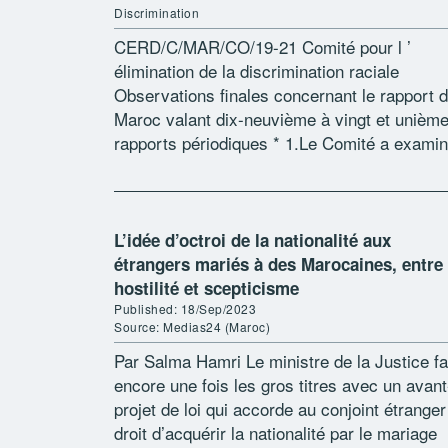
Discrimination
CERD/C/MAR/CO/19-21 Comité pour l ’
élimination de la discrimination raciale
Observations finales concernant le rapport 
Maroc valant dix-neuvième à vingt et unièm
rapports périodiques * 1.Le Comité a exami
le rapport du Maroc valant dix-neuvième à
vingt et unième […]
L’idée d’octroi de la nationalité aux
étrangers mariés à des Marocaines, entre
hostilité et scepticisme
Published: 18/Sep/2023
Source: Medias24 (Maroc)
Par Salma Hamri Le ministre de la Justice fa
encore une fois les gros titres avec un avant
projet de loi qui accorde au conjoint étranger
droit d’acquérir la nationalité par le mariage