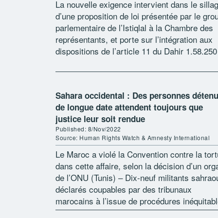
La nouvelle exigence intervient dans le silla
d’une proposition de loi présentée par le gro
parlementaire de l’Istiqlal à la Chambre des
représentants, et porte sur l’intégration aux
dispositions de l’article 11 du Dahir 1.58.250
relative à l’obtention de la […]
Sahara occidental : Des personnes déten
de longue date attendent toujours que
justice leur soit rendue
Published: 8/Nov/2022
Source: Human Rights Watch & Amnesty International
Le Maroc a violé la Convention contre la tort
dans cette affaire, selon la décision d’un or
de l’ONU (Tunis) – Dix-neuf militants sahrao
déclarés coupables par des tribunaux
marocains à l’issue de procédures inéquitab
il y a de longues […]