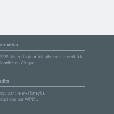
formation
026 droits d'auteur Initiative sur le droit à la
ionalité en Afrique.
edits
nçu par
Henn+Honeyball
aductions par
WPML