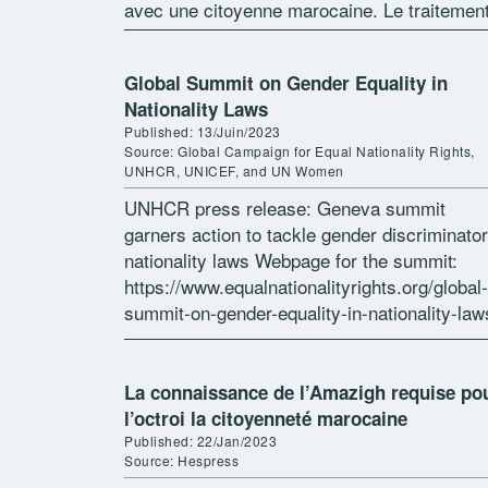
avec une citoyenne marocaine. Le traitemen
médiatique […]
Global Summit on Gender Equality in
Nationality Laws
Published: 13/Juin/2023
Source: Global Campaign for Equal Nationality Rights,
UNHCR, UNICEF, and UN Women
UNHCR press release: Geneva summit
garners action to tackle gender discriminato
nationality laws Webpage for the summit:
https://www.equalnationalityrights.org/global-
summit-on-gender-equality-in-nationality-law
Download interventions from African states 
NGOs: Address by Mrs. Williametta E.
Saydee-Tarr, Minister of Gender, Children &
La connaissance de l’Amazigh requise po
Social Protection, Liberia Remarks […]
l’octroi la citoyenneté marocaine
Published: 22/Jan/2023
Source: Hespress