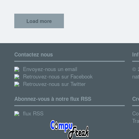
Load more
Contactez nous
In
Envoyez-nous un email
© 2
Retrouvez-nous sur Facebook
nat
Retrouvez-nous sur Twitter
Abonnez-vous à notre flux RSS
Cr
flux RSS
Co
Tr