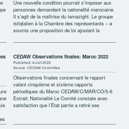
ge
Une nouvelle condition pourrait s’imposer aux
upe
personnes demandant la nationalité marocaine.
Il s’agit de la maîtrise du tamazight. Le groupe
istiqlalien à la Chambre des représentants « a
soumis une proposition de loi ajoutant la
maîtrise de la deuxième langue officielle […]
ues
CEDAW Observations finales: Maroc 2022
Published: 4/Juil/2022
Source: CEDAW Committee
Observations finales concernant le rapport
valant cinquième et sixième rapports
ure
périodiques du Maroc CEDAW/C/MAR/CO/5-6
gane
Extrait: Nationalité Le Comité constate avec
uis
satisfaction que l’État partie a retiré ses
réserves concernant l’article 9 (par. 2) de la
les
Convention. Il demeure toutefois préoccupé par
les […]